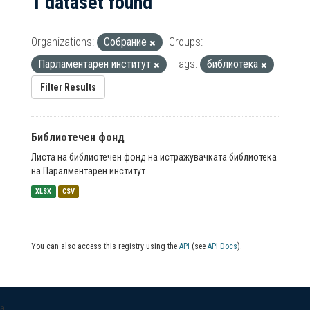
1 dataset found
Organizations:
Собрание
Groups:
Парламентарен институт
Tags:
библиотека
Filter Results
Библиотечен фонд
Листа на библиотечен фонд на истражувачката библиотека
на Паралментарен институт
XLSX
CSV
You can also access this registry using the
API
(see
API Docs
).
a