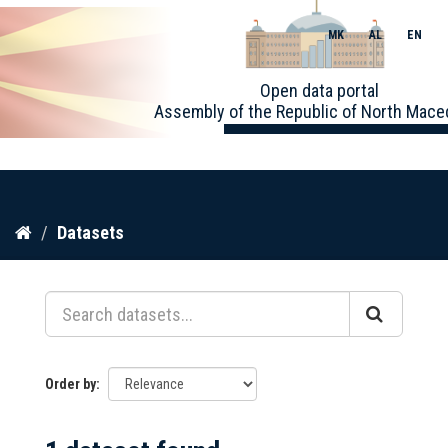
MK
AL
EN
Toggle
Open data portal
naviga
Assembly of the Republic of North Mace
Skip
Datasets
to
content
Order by