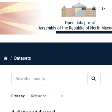
MK
AL
EN
Toggle
Open data portal
naviga
Assembly of the Republic of North Mace
Skip
Datasets
to
content
Order by