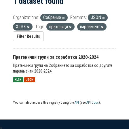
1 dataset found
Organizations:
Собрание
Formats:
JSON
XLSX
Tags:
пратеници
парламент
Filter Results
Пратенички групи за соработка 2020-2024
Пратенички групи на Собранието за соработка со другите
парламенти 2020-2024
XLSX
JSON
You can also access this registry using the
API
(see
API Docs
).
a