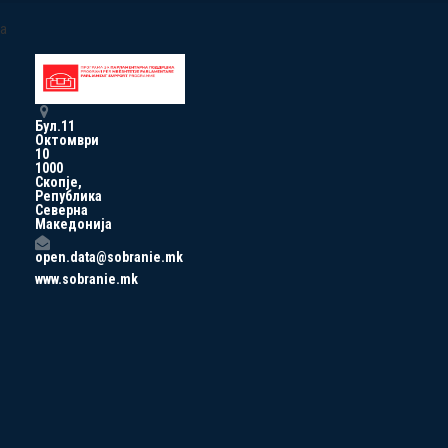
a
Бул.11
Октомври
10
1000
Скопје,
Република
Северна
Македонија
open.data@sobranie.mk
www.sobranie.mk