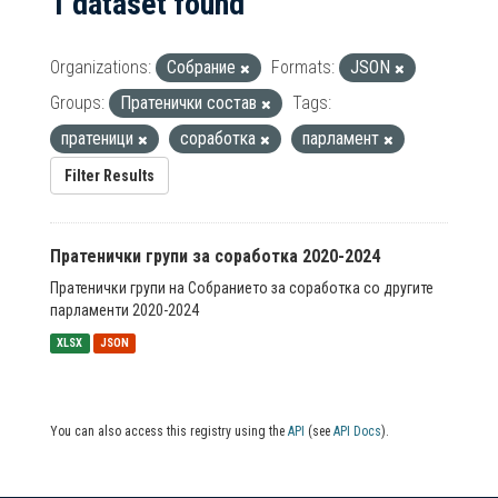
1 dataset found
Organizations:
Собрание
Formats:
JSON
Groups:
Пратенички состав
Tags:
пратеници
соработка
парламент
Filter Results
Пратенички групи за соработка 2020-2024
Пратенички групи на Собранието за соработка со другите
парламенти 2020-2024
XLSX
JSON
You can also access this registry using the
API
(see
API Docs
).