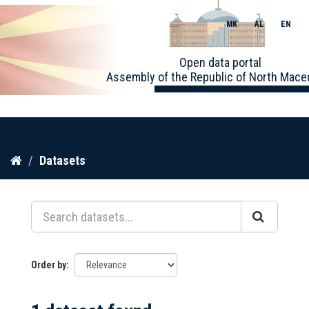
MK
AL
EN
Toggle
Open data portal
naviga
Assembly of the Republic of North Mace
Skip
Datasets
to
content
Order by