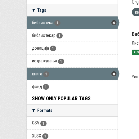
Org
Tags
к
библиотека
1
Би
библиотекар
1
Лис
донација
1
XL
истражувања
1
книга
1
You 
фонд
1
SHOW ONLY POPULAR TAGS
Formats
CSV
1
XLSX
1