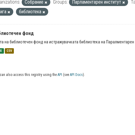
anizations:
Собрание
Groups:
Парламентарен институт
Ta
нига
библиотека
блиотечен фонд
та на библиотечен фонд на истражувачката библиотека на Паралментарен 
SX
CSV
can also access this registry using the
API
(see
API Docs
).