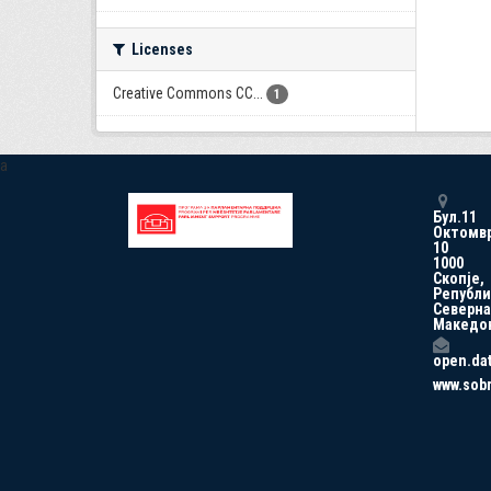
Licenses
Creative Commons CC...
1
a
Бул.11
Октомв
10
1000
Скопје,
Републи
Северна
Македо
open.da
www.sob