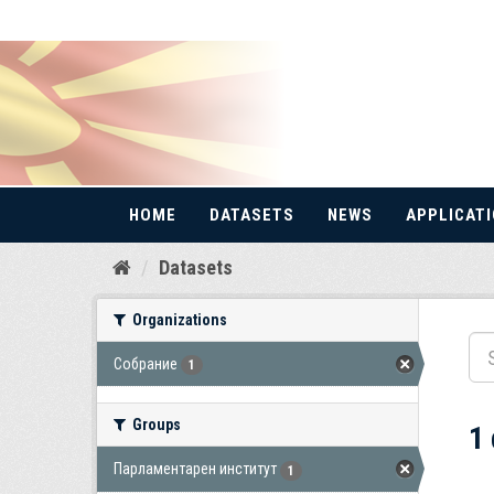
HOME
DATASETS
NEWS
APPLICAT
Skip
Datasets
to
content
Organizations
Собрание
1
Groups
1
Парламентарен институт
1