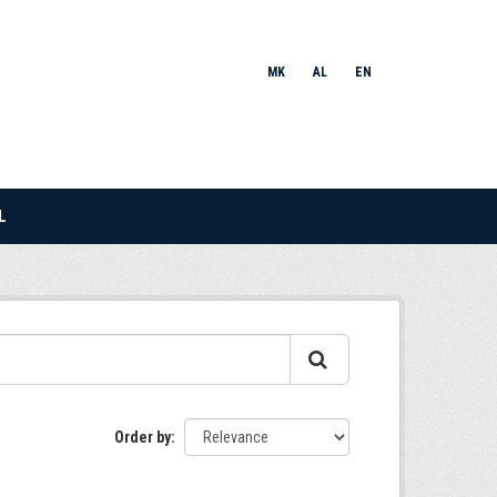
MK
AL
EN
L
Order by