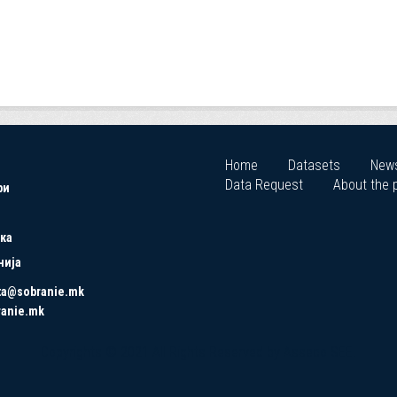
Home
Datasets
New
Data Request
About the p
ри
ка
нија
ta@sobranie.mk
ranie.mk
Copyrights © 2021 All Rights Reserved by Asseco SEE.