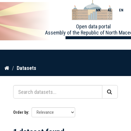
MK
AL
EN
Toggle
Open data portal
naviga
Assembly of the Republic of North Mace
Skip
Datasets
to
content
Order by