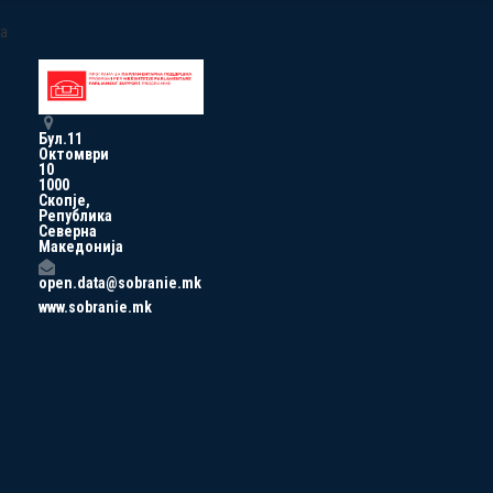
a
Бул.11
Октомври
10
1000
Скопје,
Република
Северна
Македонија
open.data@sobranie.mk
www.sobranie.mk