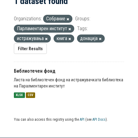
1 dataset found
Organizations:
Собрание
Groups:
Парламентарен институт
Tags:
истражувања
книга
донација
Filter Results
Библиотечен фонд
Листа на библиотечен фонд на истражувачката библиотека
на Паралментарен институт
XLSX
CSV
You can also access this registry using the
API
(see
API Docs
).