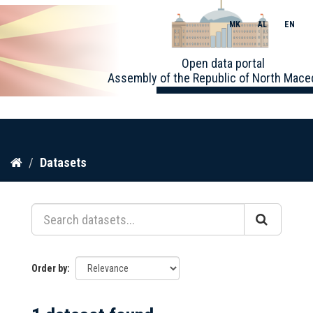
MK
AL
EN
Toggle
Open data portal
naviga
Assembly of the Republic of North Mace
Skip
Datasets
to
content
Order by