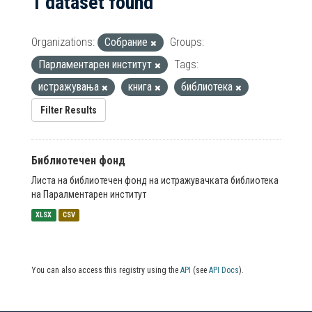
1 dataset found
Organizations:
Собрание
Groups:
Парламентарен институт
Tags:
истражувања
книга
библиотека
Filter Results
Библиотечен фонд
Листа на библиотечен фонд на истражувачката библиотека
на Паралментарен институт
XLSX
CSV
You can also access this registry using the
API
(see
API Docs
).