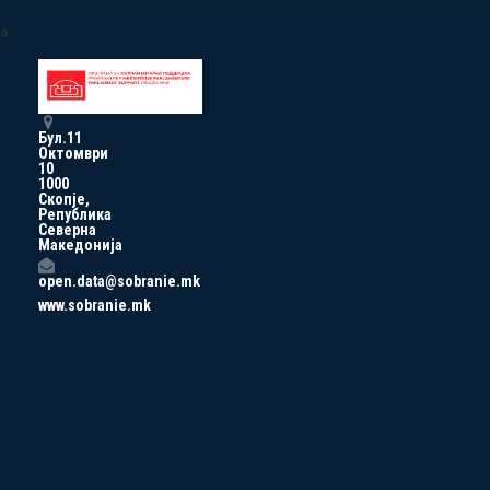
a
Бул.11
Октомври
10
1000
Скопје,
Република
Северна
Македонија
open.data@sobranie.mk
www.sobranie.mk