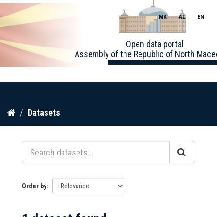
MK
AL
EN
Toggle
Open data portal
naviga
Assembly of the Republic of North Mace
Skip
Datasets
to
content
Order by