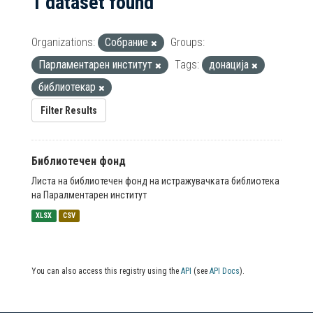
1 dataset found
Organizations:
Собрание
Groups:
Парламентарен институт
Tags:
донација
библиотекар
Filter Results
Библиотечен фонд
Листа на библиотечен фонд на истражувачката библиотека
на Паралментарен институт
XLSX
CSV
You can also access this registry using the
API
(see
API Docs
).