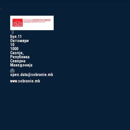
a
Бул.11
Октомври
10
1000
Скопје,
Република
Северна
Македонија
open.data@sobranie.mk
www.sobranie.mk