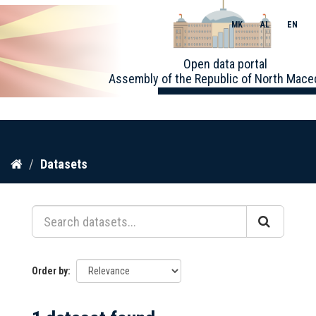
MK
AL
EN
Toggle
Open data portal
naviga
Assembly of the Republic of North Mace
Skip
Datasets
to
content
Order by