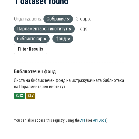
1 dataset found
Organizations:
Собрание
Groups:
Парламентарен институт
Tags:
библиотекар
фонд
Filter Results
Библиотечен фонд
Листа на библиотечен фонд на истражувачката библиотека
на Паралментарен институт
XLSX
CSV
You can also access this registry using the
API
(see
API Docs
).