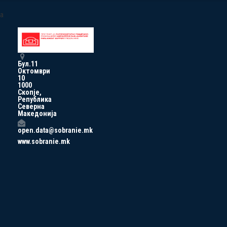
a
Бул.11
Октомври
10
1000
Скопје,
Република
Северна
Македонија
open.data@sobranie.mk
www.sobranie.mk