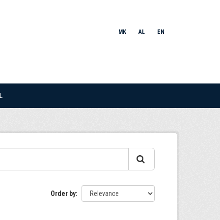
MK
AL
EN
L
Order by