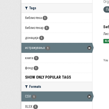
Org
Tags
П
библиотека
1
Би
библиотекар
1
Лис
донација
1
XL
истражувања
1
книга
1
You 
фонд
1
SHOW ONLY POPULAR TAGS
Formats
CSV
1
XLSX
1