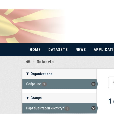
HOME
DATASETS
NEWS
APPLICAT
Skip
Datasets
to
content
Organizations
Собрание
1
Groups
1
Парламентарен институт
1