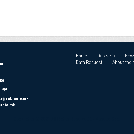
Home
Datasets
New
Data Request
About the p
ри
ка
нија
ta@sobranie.mk
ranie.mk
Copyrights © 2021 All Rights Reserved by Asseco SEE.