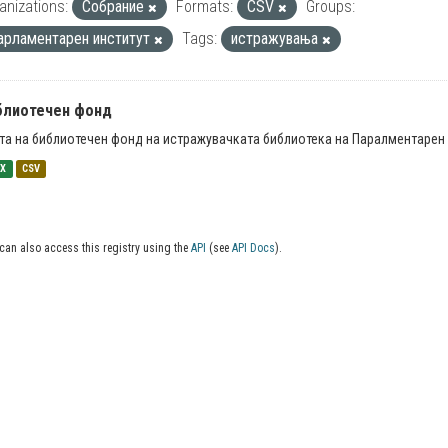
anizations:
Собрание
Formats:
CSV
Groups:
арламентарен институт
Tags:
истражувања
блиотечен фонд
та на библиотечен фонд на истражувачката библиотека на Паралментарен 
SX
CSV
can also access this registry using the
API
(see
API Docs
).