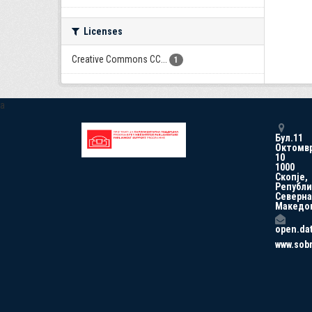
Licenses
Creative Commons CC...
1
a
Бул.11
Октомв
10
1000
Скопје,
Републи
Северна
Македо
open.da
www.sob