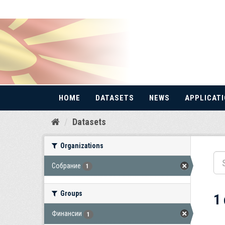
HOME
DATASETS
NEWS
APPLICAT
Skip
Datasets
to
content
Organizations
Собрание
1
Groups
1
Финансии
1