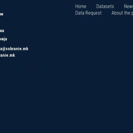
Home
Datasets
New
Data Request
About the p
ри
ка
нија
ta@sobranie.mk
ranie.mk
Copyrights © 2021 All Rights Reserved by Asseco SEE.