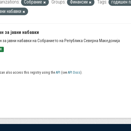
anizations:
Собрание
Groups:
Финансии
Tags:
годишен 
авни набавки
н за јавни набавки
н за јавни набавки на Собранието на Република Северна Македонија
SX
can also access this registry using the
API
(see
API Docs
).