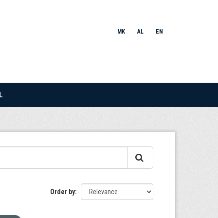
MK
AL
EN
L
Order by