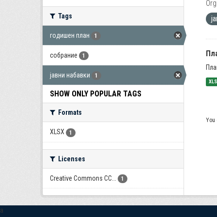
Org
Tags
ј
годишен план
1
Пла
собрание
1
Пла
јавни набавки
1
XL
SHOW ONLY POPULAR TAGS
Formats
You 
XLSX
1
Licenses
Creative Commons CC...
1
a