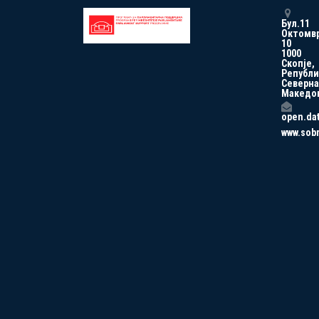
Бул.11
Октомв
10
1000
Скопје,
Републи
Северна
Македо
open.da
www.sob