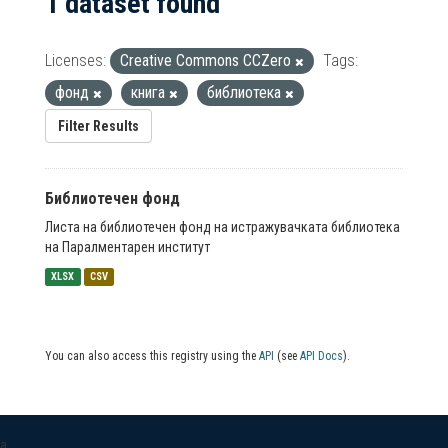
1 dataset found
Licenses:
Creative Commons CCZero
Tags:
фонд
книга
библиотека
Filter Results
Библиотечен фонд
Листа на библиотечен фонд на истражувачката библиотека
на Паралментарен институт
XLSX
CSV
You can also access this registry using the
API
(see
API Docs
).
a