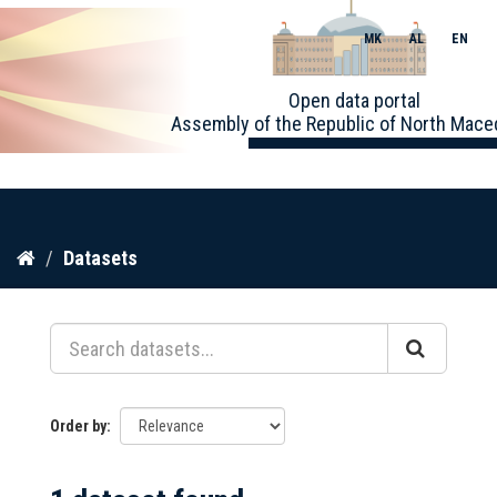
MK
AL
EN
Toggle
Open data portal
naviga
Assembly of the Republic of North Mace
Skip
Datasets
to
content
Order by