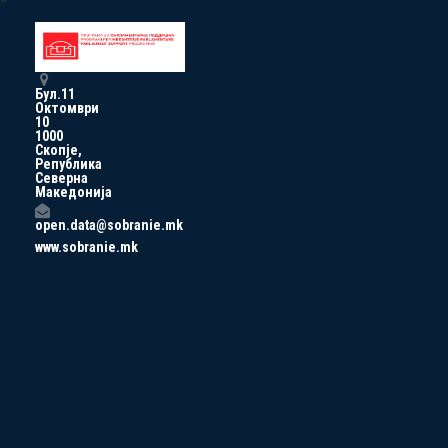
Бул.11
Октомври
10
1000
Скопје,
Република
Северна
Македонија
open.data@sobranie.mk
www.sobranie.mk