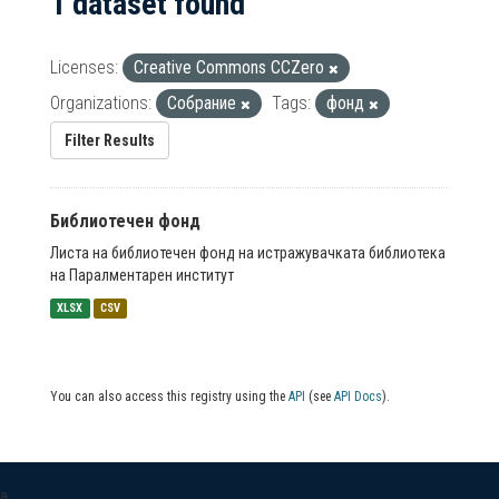
1 dataset found
Licenses:
Creative Commons CCZero
Organizations:
Собрание
Tags:
фонд
Filter Results
Библиотечен фонд
Листа на библиотечен фонд на истражувачката библиотека
на Паралментарен институт
XLSX
CSV
You can also access this registry using the
API
(see
API Docs
).
a