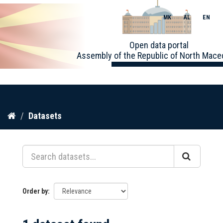
MK
AL
EN
Toggle
Open data portal
naviga
Assembly of the Republic of North Mace
Skip
Datasets
to
content
Order by