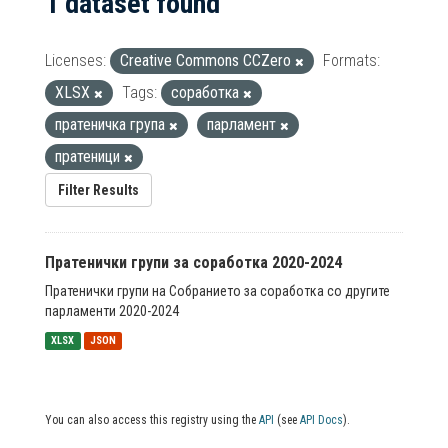
1 dataset found
Licenses:
Creative Commons CCZero
Formats:
XLSX
Tags:
соработка
пратеничка група
парламент
пратеници
Filter Results
Пратенички групи за соработка 2020-2024
Пратенички групи на Собранието за соработка со другите
парламенти 2020-2024
XLSX
JSON
You can also access this registry using the
API
(see
API Docs
).