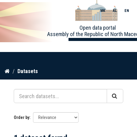
MK
AL
EN
Toggle
Open data portal
naviga
Assembly of the Republic of North Mace
Skip
Datasets
to
content
Order by