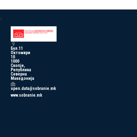
a
Бул.11
Октомври
10
1000
Скопје,
Република
Северна
Македонија
open.data@sobranie.mk
www.sobranie.mk