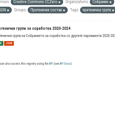
enses:
Creative Commons CCZero
Organizations:
Собрание
SON
Groups:
Пратенички состав
Tags:
пратеничка група
тенички групи за соработка 2020-2024
тенички групи на Собранието за соработка со другите парламенти 2020-20
SX
JSON
can also access this registry using the
API
(see
API Docs
).