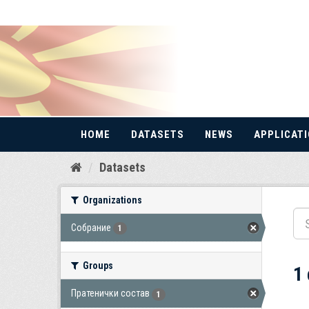
HOME
DATASETS
NEWS
APPLICAT
Skip
Datasets
to
content
Organizations
Собрание
1
Groups
1
Пратенички состав
1