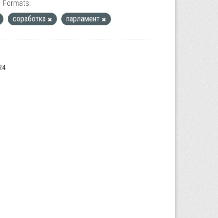
Formats:
соработка
парламент
24