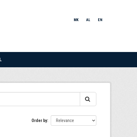
MK
AL
EN
L
Order by