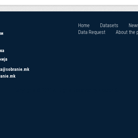
Home
Datasets
New
Data Request
About the p
ри
ка
нија
ta@sobranie.mk
ranie.mk
Copyrights © 2021 All Rights Reserved by Asseco SEE.