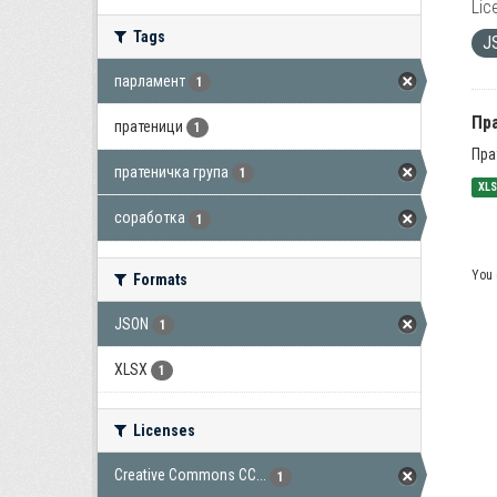
Lic
Tags
J
парламент
1
Пра
пратеници
1
Пра
пратеничка група
1
XL
соработка
1
You 
Formats
JSON
1
XLSX
1
Licenses
Creative Commons CC...
1