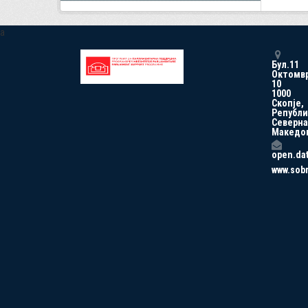
a
Бул.11
Октомв
10
1000
Скопје,
Републи
Северна
Македо
open.da
www.sob