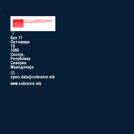
a
Бул.11
Октомври
10
1000
Скопје,
Република
Северна
Македонија
open.data@sobranie.mk
www.sobranie.mk