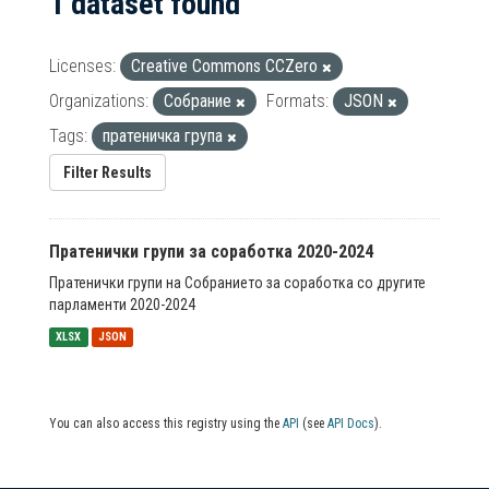
1 dataset found
Licenses:
Creative Commons CCZero
Organizations:
Собрание
Formats:
JSON
Tags:
пратеничка група
Filter Results
Пратенички групи за соработка 2020-2024
Пратенички групи на Собранието за соработка со другите
парламенти 2020-2024
XLSX
JSON
You can also access this registry using the
API
(see
API Docs
).