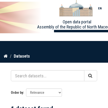
MK
AL
EN
Toggle
Open data portal
naviga
Assembly of the Republic of North Mace
Skip
Datasets
to
content
Order by