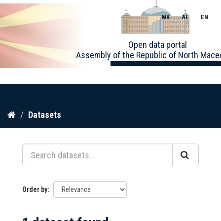
MK
AL
EN
Toggle
Open data portal
naviga
Assembly of the Republic of North Mace
Skip
Datasets
to
content
Order by