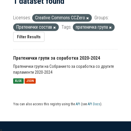
1 dataset found
Licenses:
Creative Commons CCZero
Groups:
Пратенички состав
Tags:
пратеничка група
Filter Results
Пратенички групи за соработка 2020-2024
Пратенички групи на Собранието за соработка со другите
парламенти 2020-2024
XLSX
JSON
You can also access this registry using the
API
(see
API Docs
).
a