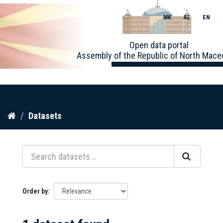
MK
AL
EN
Toggle
Open data portal
naviga
Assembly of the Republic of North Mace
Skip
Datasets
to
content
Order by