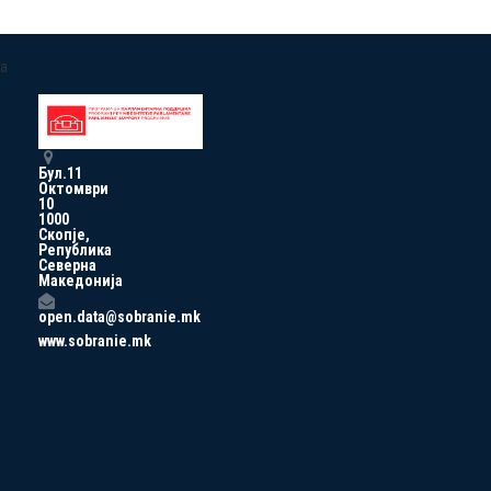
a
Бул.11
Октомври
10
1000
Скопје,
Република
Северна
Македонија
open.data@sobranie.mk
www.sobranie.mk