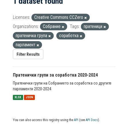
1 dataset found
Licenses:
Creative Commons CCZero
Organizations:
Собрание
Tags:
пратеници
пратеничка група
соработка
парламент
Filter Results
Пратенички групи за соработка 2020-2024
Пратенички групи на Собранието за соработка со другите
парламенти 2020-2024
XLSX
JSON
You can also access this registry using the
API
(see
API Docs
).