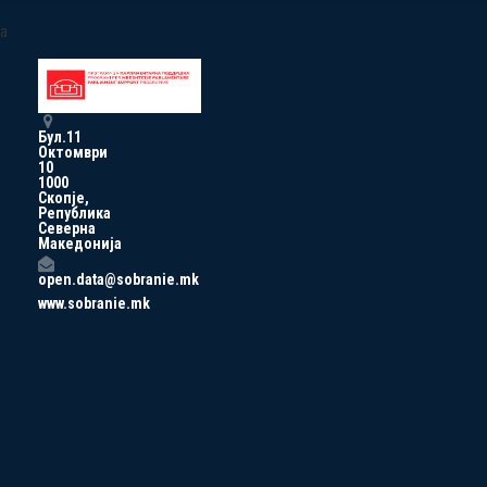
a
Бул.11
Октомври
10
1000
Скопје,
Република
Северна
Македонија
open.data@sobranie.mk
www.sobranie.mk