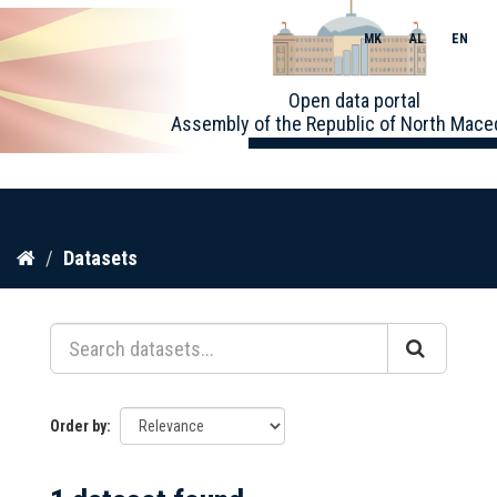
MK
AL
EN
Toggle
Open data portal
naviga
Assembly of the Republic of North Mace
Skip
Datasets
to
content
Order by