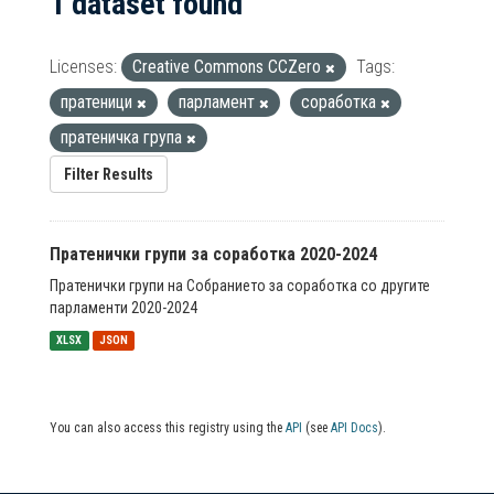
1 dataset found
Licenses:
Creative Commons CCZero
Tags:
пратеници
парламент
соработка
пратеничка група
Filter Results
Пратенички групи за соработка 2020-2024
Пратенички групи на Собранието за соработка со другите
парламенти 2020-2024
XLSX
JSON
You can also access this registry using the
API
(see
API Docs
).