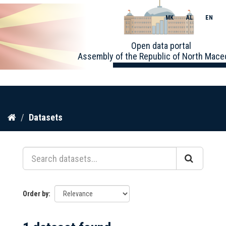
MK
AL
EN
Toggle
Open data portal
naviga
Assembly of the Republic of North Mace
Skip
Datasets
to
content
Order by