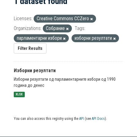
1 dataset found
Licenses:
Creative Commons CCZero
Organizations:
Собрание
Tags:
парламентарни избори
изборни резултати
Filter Results
Изборни резултати
Изборни резултати од парламентарните избори од 1990
година до денес
XLSX
You can also access this registry using the
API
(see
API Docs
).