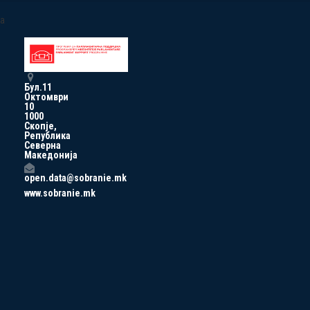
a
Бул.11
Октомври
10
1000
Скопје,
Република
Северна
Македонија
open.data@sobranie.mk
www.sobranie.mk