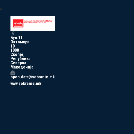
a
Бул.11
Октомври
10
1000
Скопје,
Република
Северна
Македонија
open.data@sobranie.mk
www.sobranie.mk