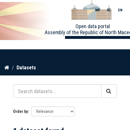
MK
AL
EN
Toggle
Open data portal
naviga
Assembly of the Republic of North Mace
Skip
Datasets
to
content
Order by