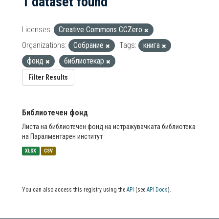
1 dataset found
Licenses:
Creative Commons CCZero
Organizations:
Собрание
Tags:
книга
фонд
библиотекар
Filter Results
Библиотечен фонд
Листа на библиотечен фонд на истражувачката библиотека
на Паралментарен институт
XLSX
CSV
You can also access this registry using the
API
(see
API Docs
).