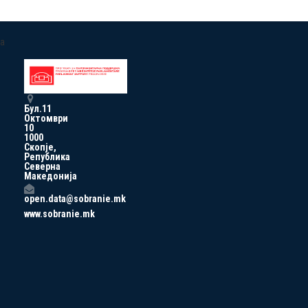
a
Бул.11
Октомври
10
1000
Скопје,
Република
Северна
Македонија
open.data@sobranie.mk
www.sobranie.mk