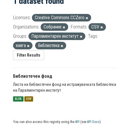
1 dataset found
Licenses:
Creative Commons CCZero
Organizations:
Собрание
Formats:
CSV
Groups:
Парламентарен институт
Tags:
книга
библиотека
Filter Results
Библиотечен фонд
Листа на библиотечен фонд на истражувачката библиотека
на Паралментарен институт
XLSX
CSV
You can also access this registry using the
API
(see
API Docs
).