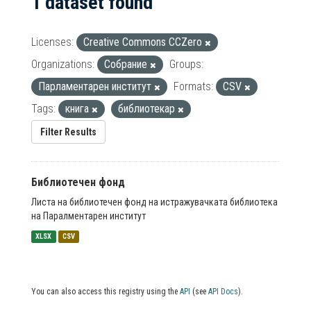
1 dataset found
Licenses:
Creative Commons CCZero
Organizations:
Собрание
Groups:
Парламентарен институт
Formats:
CSV
Tags:
книга
библиотекар
Filter Results
Библиотечен фонд
Листа на библиотечен фонд на истражувачката библиотека
на Паралментарен институт
XLSX
CSV
You can also access this registry using the
API
(see
API Docs
).