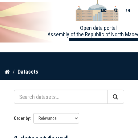
MK
AL
EN
Toggle
Open data portal
naviga
Assembly of the Republic of North Mace
Skip
Datasets
to
content
Order by