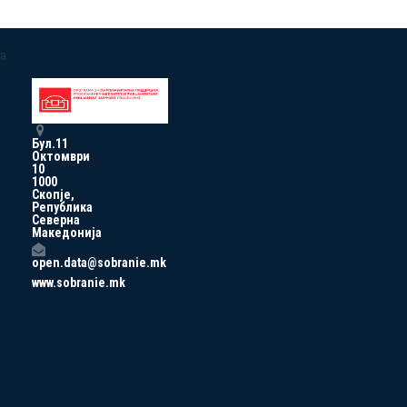
a
Бул.11
Октомври
10
1000
Скопје,
Република
Северна
Македонија
open.data@sobranie.mk
www.sobranie.mk