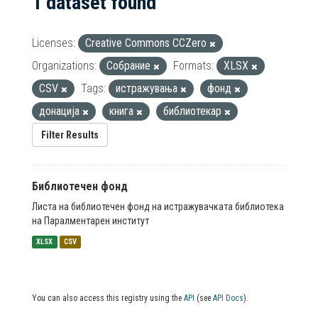
1 dataset found
Licenses:
Creative Commons CCZero
Organizations:
Собрание
Formats:
XLSX
CSV
Tags:
истражувања
фонд
донација
книга
библиотекар
Filter Results
Библиотечен фонд
Листа на библиотечен фонд на истражувачката библиотека
на Паралментарен институт
XLSX
CSV
You can also access this registry using the
API
(see
API Docs
).