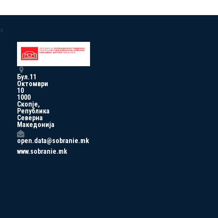
a
Бул.11
Октомври
10
1000
Скопје,
Република
Северна
Македонија
open.data@sobranie.mk
www.sobranie.mk