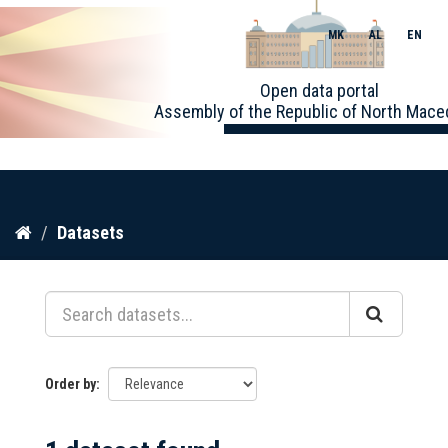
MK
AL
EN
Toggle
Open data portal
naviga
Assembly of the Republic of North Mace
Skip
Datasets
to
content
Order by