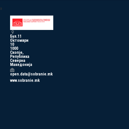
a
Бул.11
Октомври
10
1000
Скопје,
Република
Северна
Македонија
open.data@sobranie.mk
www.sobranie.mk