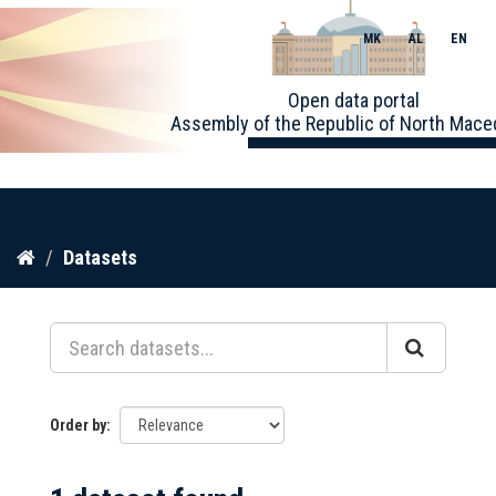
MK
AL
EN
Toggle
Open data portal
naviga
Assembly of the Republic of North Mace
Skip
Datasets
to
content
Order by