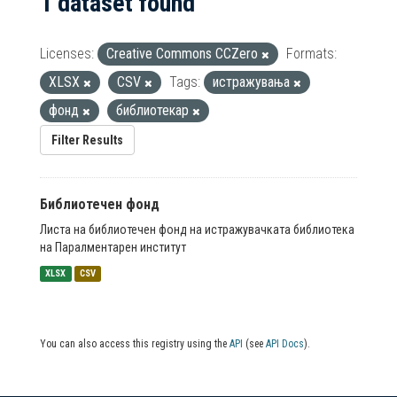
1 dataset found
Licenses:
Creative Commons CCZero
Formats:
XLSX
CSV
Tags:
истражувања
фонд
библиотекар
Filter Results
Библиотечен фонд
Листа на библиотечен фонд на истражувачката библиотека
на Паралментарен институт
XLSX
CSV
You can also access this registry using the
API
(see
API Docs
).