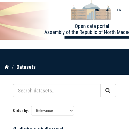
MK
AL
EN
Toggle
Open data portal
naviga
Assembly of the Republic of North Mace
Skip
Datasets
to
content
Order by