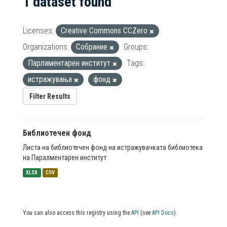
1 dataset found
Licenses:
Creative Commons CCZero
Organizations:
Собрание
Groups:
Парламентарен институт
Tags:
истражувања
фонд
Filter Results
Библиотечен фонд
Листа на библиотечен фонд на истражувачката библиотека
на Паралментарен институт
XLSX
CSV
You can also access this registry using the
API
(see
API Docs
).