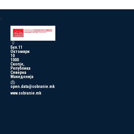
a
Бул.11
Октомври
10
1000
Скопје,
Република
Северна
Македонија
open.data@sobranie.mk
www.sobranie.mk