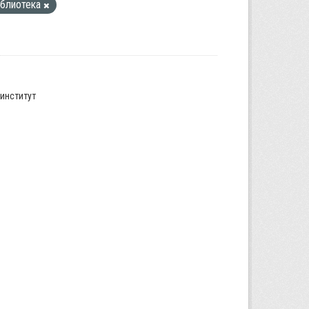
иблиотека
институт