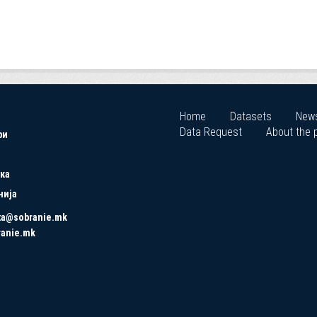
Home
Datasets
New
Data Request
About the p
ри
ка
нија
ta@sobranie.mk
ranie.mk
Copyrights © 2021 All Rights Reserved by Asseco SEE.