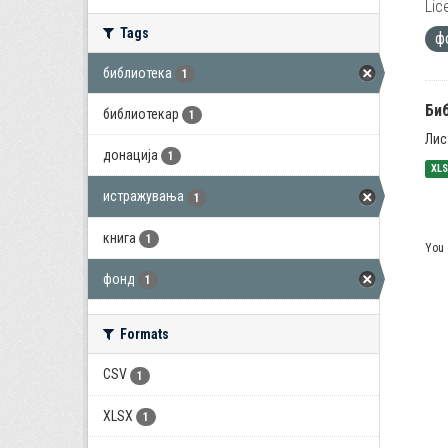
Lic
Tags
ф
библиотека
1
Би
библиотекар
1
Лис
донација
1
XL
истражувања
1
книга
1
You 
фонд
1
Formats
CSV
1
XLSX
1