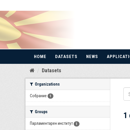
HOME
DATASETS
NEWS
APPLICAT
Skip
Datasets
to
content
Organizations
Собрание
1
Groups
1
Парламентарен институт
1