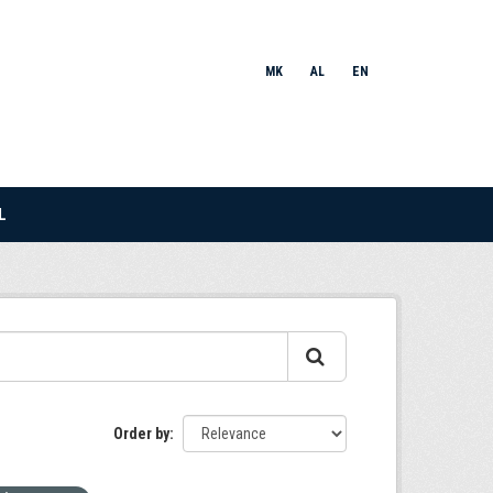
MK
AL
EN
L
Order by