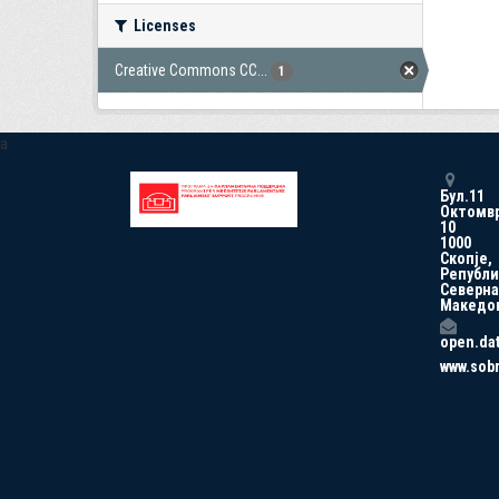
Licenses
Creative Commons CC...
1
a
Бул.11
Октомв
10
1000
Скопје,
Републи
Северна
Македо
open.da
www.sob