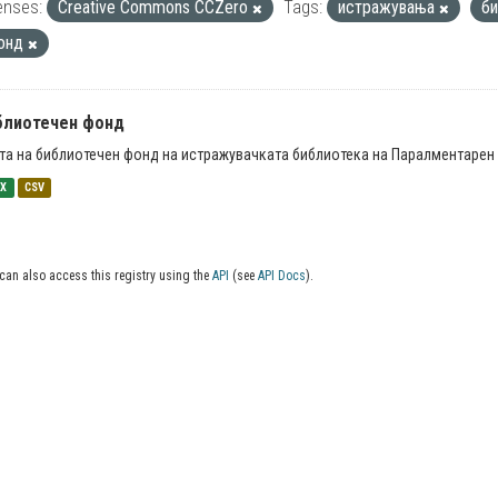
enses:
Creative Commons CCZero
Tags:
истражувања
б
онд
блиотечен фонд
та на библиотечен фонд на истражувачката библиотека на Паралментарен 
SX
CSV
can also access this registry using the
API
(see
API Docs
).