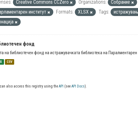
enses:
Creative Commons CCZero
Organizations:
Собрание
арламентарен институт
Formats:
XLSX
Tags:
истражува
онација
блиотечен фонд
та на библиотечен фонд на истражувачката библиотека на Паралментарен 
SX
CSV
can also access this registry using the
API
(see
API Docs
).