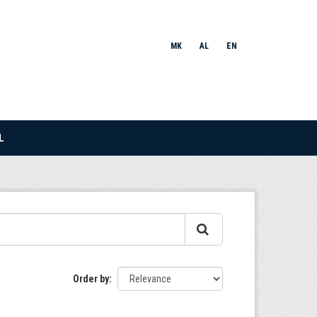
MK
AL
EN
L
Order by