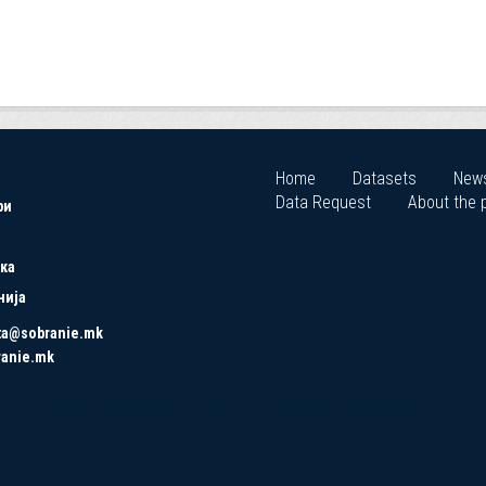
Home
Datasets
New
Data Request
About the p
ри
ка
нија
ta@sobranie.mk
ranie.mk
Copyrights © 2021 All Rights Reserved by Asseco SEE.