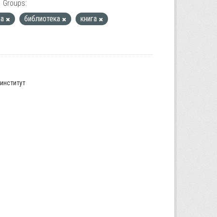
Groups:
ња
библиотека
книга
институт