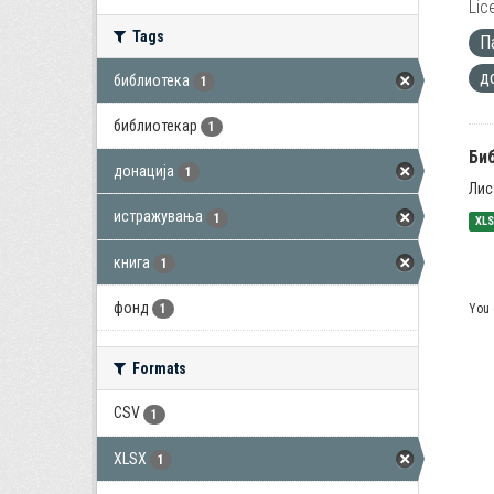
Lic
Tags
П
д
библиотека
1
библиотекар
1
Би
донација
1
Лис
истражувања
1
XL
книга
1
фонд
You 
1
Formats
CSV
1
XLSX
1