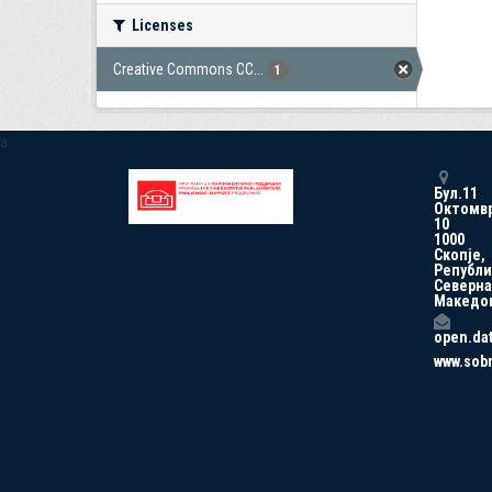
Licenses
Creative Commons CC...
1
a
Бул.11
Октомв
10
1000
Скопје,
Републи
Северна
Македо
open.da
www.sob