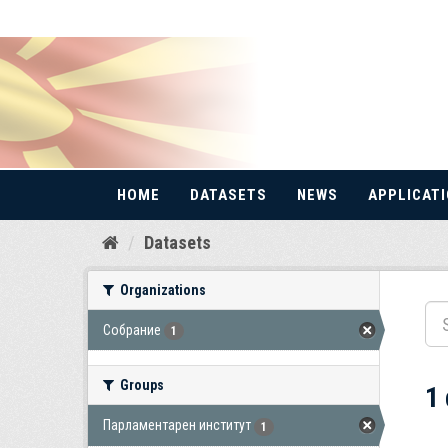
HOME
DATASETS
NEWS
APPLICAT
Skip
Datasets
to
content
Organizations
Собрание
1
Groups
1
Парламентарен институт
1