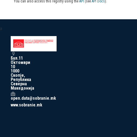
You can also access this registry using the
API
(see
API Docs
).
a
Бул.11
Октомври
10
1000
Скопје,
Република
Северна
Македонија
open.data@sobranie.mk
www.sobranie.mk