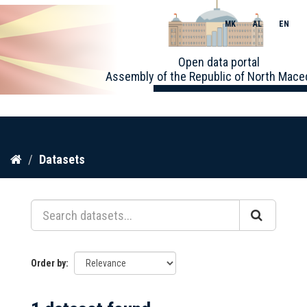
MK
AL
EN
Toggle
Open data portal
naviga
Assembly of the Republic of North Mace
Skip
Datasets
to
content
Order by