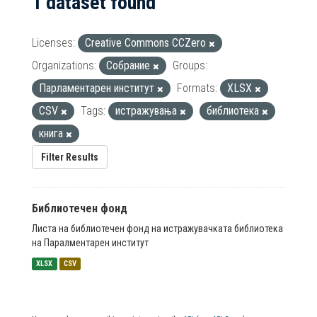
1 dataset found
Licenses:
Creative Commons CCZero
Organizations:
Собрание
Groups:
Парламентарен институт
Formats:
XLSX
CSV
Tags:
истражувања
библиотека
книга
Filter Results
Библиотечен фонд
Листа на библиотечен фонд на истражувачката библиотека
на Паралментарен институт
XLSX
CSV