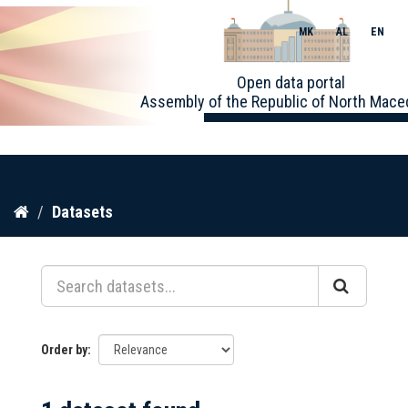
MK
AL
EN
Toggle
Open data portal
naviga
Assembly of the Republic of North Mace
Skip
Datasets
to
content
Order by