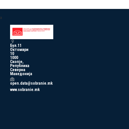
a
Бул.11
Октомври
10
1000
Скопје,
Република
Северна
Македонија
open.data@sobranie.mk
www.sobranie.mk