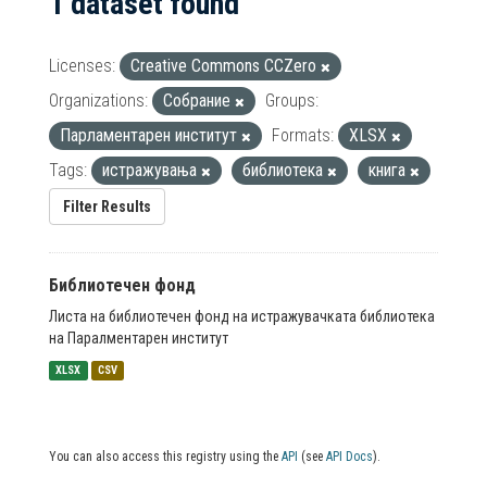
1 dataset found
Licenses:
Creative Commons CCZero
Organizations:
Собрание
Groups:
Парламентарен институт
Formats:
XLSX
Tags:
истражувања
библиотека
книга
Filter Results
Библиотечен фонд
Листа на библиотечен фонд на истражувачката библиотека
на Паралментарен институт
XLSX
CSV
You can also access this registry using the
API
(see
API Docs
).