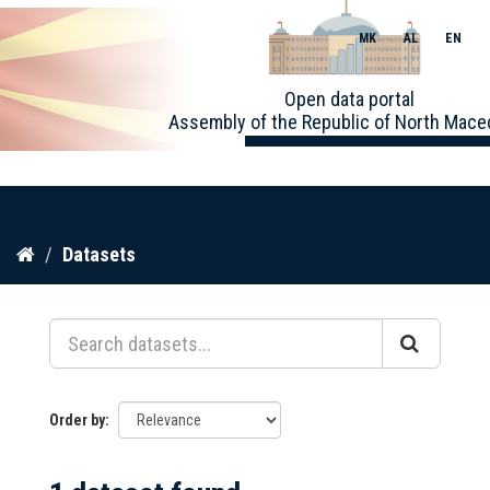
MK
AL
EN
Toggle
Open data portal
naviga
Assembly of the Republic of North Mace
Skip
Datasets
to
content
Order by