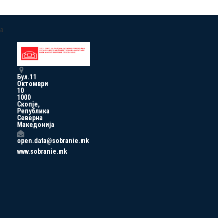
a
Бул.11
Октомври
10
1000
Скопје,
Република
Северна
Македонија
open.data@sobranie.mk
www.sobranie.mk