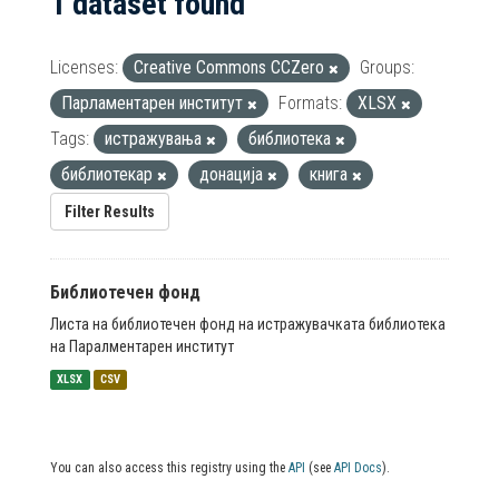
1 dataset found
Licenses:
Creative Commons CCZero
Groups:
Парламентарен институт
Formats:
XLSX
Tags:
истражувања
библиотека
библиотекар
донација
книга
Filter Results
Библиотечен фонд
Листа на библиотечен фонд на истражувачката библиотека
на Паралментарен институт
XLSX
CSV
You can also access this registry using the
API
(see
API Docs
).