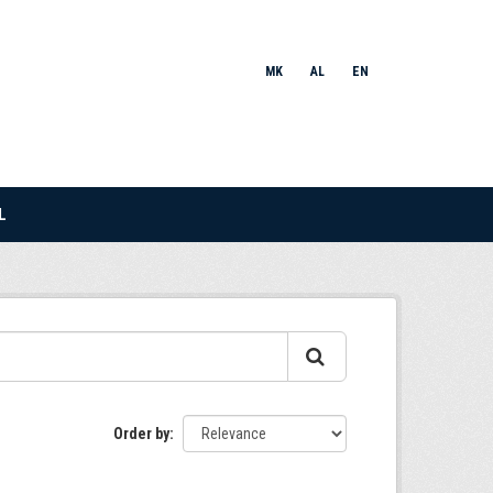
MK
AL
EN
L
Order by