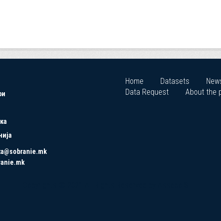
Home
Datasets
New
Data Request
About the p
ри
ка
нија
ta@sobranie.mk
ranie.mk
Copyrights © 2021 All Rights Reserved by Asseco SEE.