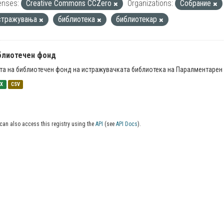
enses:
Creative Commons CCZero
Organizations:
Собрание
стражувања
библиотека
библиотекар
блиотечен фонд
та на библиотечен фонд на истражувачката библиотека на Паралментарен 
SX
CSV
can also access this registry using the
API
(see
API Docs
).