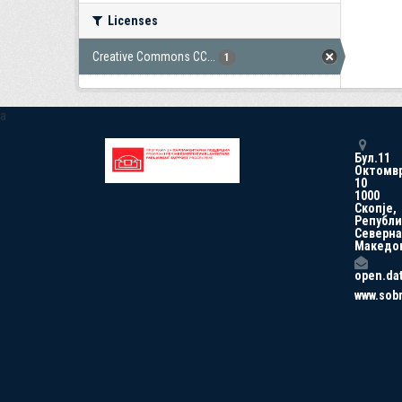
Licenses
Creative Commons CC...
1
a
Бул.11
Октомв
10
1000
Скопје,
Републи
Северна
Македо
open.da
www.sob