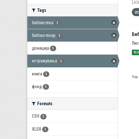
Lic
Tags
и
библиотека
1
Би
библиотекар
1
Лис
донација
1
XL
истражувања
1
книга
1
You 
фонд
1
Formats
CSV
1
XLSX
1