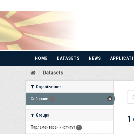
HOME
DATASETS
NEWS
APPLICAT
Skip
Datasets
to
content
Organizations
Собрание
1
Groups
1
Парламентарен институт
1