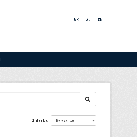
MK
AL
EN
L
Order by