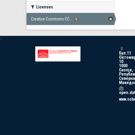
Licenses
Creative Commons CC...
1
a
Бул.11
Октомв
10
1000
Скопје,
Републи
Северна
Македо
open.da
www.sob