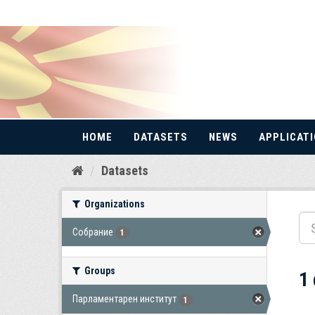
HOME
DATASETS
NEWS
APPLICAT
Skip
Datasets
to
content
Organizations
Собрание
1
Groups
1
Парламентарен институт
1