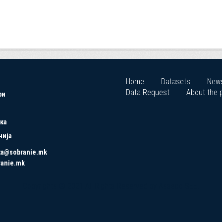
Home
Datasets
New
Data Request
About the p
ри
ка
нија
ta@sobranie.mk
ranie.mk
Copyrights © 2021 All Rights Reserved by Asseco SEE.