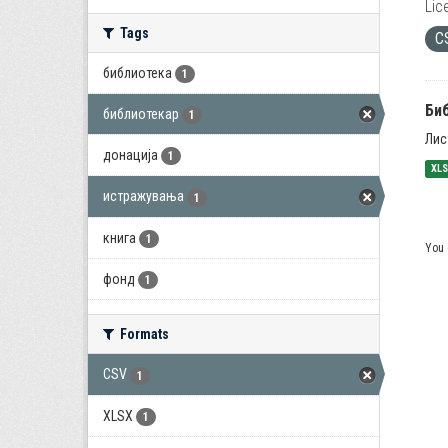
Lic
Tags
C
библиотека
1
Би
библиотекар
1
Лис
донација
1
XL
истражувања
1
книга
1
You 
фонд
1
Formats
CSV
1
XLSX
1