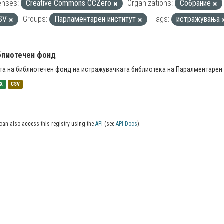
enses:
Creative Commons CCZero
Organizations:
Собрание
SV
Groups:
Парламентарен институт
Tags:
истражувања
блиотечен фонд
та на библиотечен фонд на истражувачката библиотека на Паралментарен 
SX
CSV
can also access this registry using the
API
(see
API Docs
).