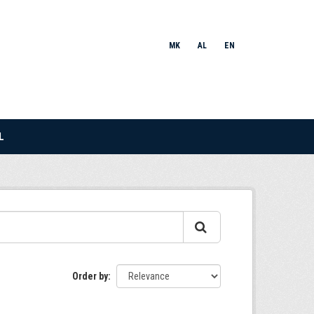
MK
AL
EN
L
Order by