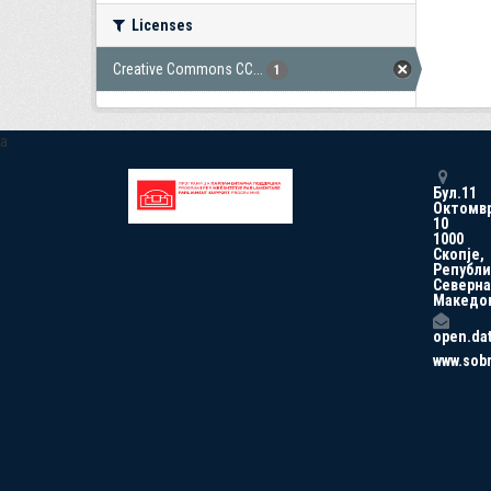
Licenses
Creative Commons CC...
1
a
Бул.11
Октомв
10
1000
Скопје,
Републи
Северна
Македо
open.da
www.sob