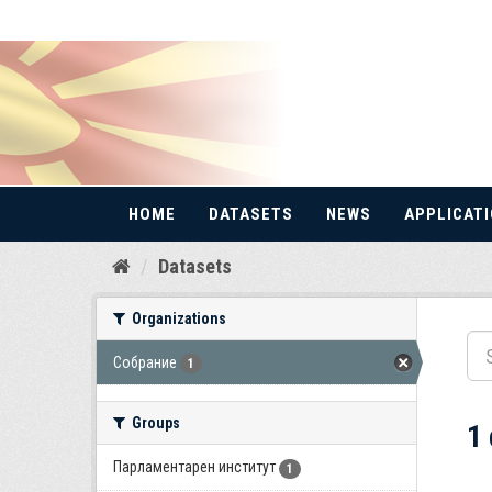
HOME
DATASETS
NEWS
APPLICAT
Skip
Datasets
to
content
Organizations
Собрание
1
Groups
1
Парламентарен институт
1