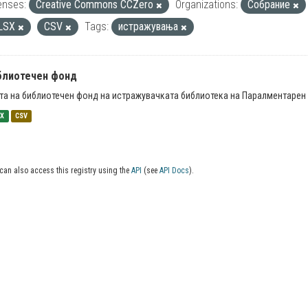
enses:
Creative Commons CCZero
Organizations:
Собрание
LSX
CSV
Tags:
истражувања
блиотечен фонд
та на библиотечен фонд на истражувачката библиотека на Паралментарен 
SX
CSV
can also access this registry using the
API
(see
API Docs
).