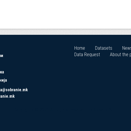
Home
Datasets
New
Data Request
About the p
ри
ка
нија
ta@sobranie.mk
ranie.mk
Copyrights © 2021 All Rights Reserved by Asseco SEE.