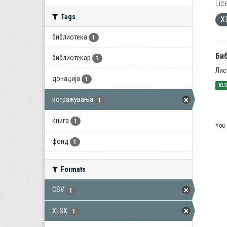
Lic
Tags
X
библиотека
1
Би
библиотекар
1
Лис
донација
1
XL
истражувања
1
книга
1
You 
фонд
1
Formats
CSV
1
XLSX
1