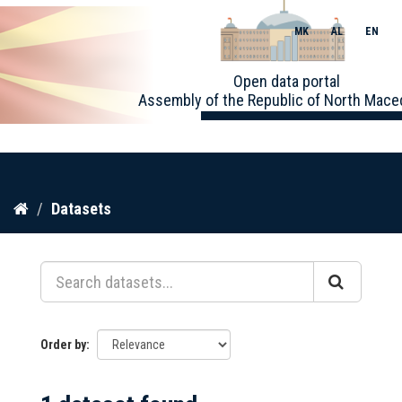
MK
AL
EN
Toggle
Open data portal
naviga
Assembly of the Republic of North Mace
Skip
Datasets
to
content
Order by