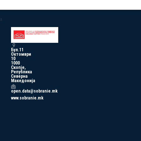
a
Бул.11
Октомври
10
1000
Скопје,
Република
Северна
Македонија
open.data@sobranie.mk
www.sobranie.mk