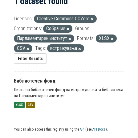
1 dataset found
Licenses:
Creative Commons CCZero
Organizations:
Собрание
Groups:
Парламентарен институт
Formats:
XLSX
CSV
Tags:
истражувања
Filter Results
Библиотечен фонд
Листа на библиотечен фонд на истражувачката библиотека
на Паралментарен институт
XLSX
CSV
You can also access this registry using the
API
(see
API Docs
).