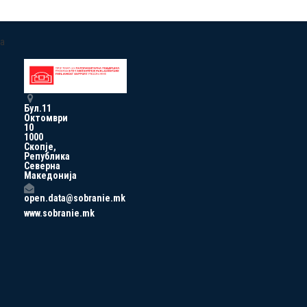
a
Бул.11
Октомври
10
1000
Скопје,
Република
Северна
Македонија
open.data@sobranie.mk
www.sobranie.mk