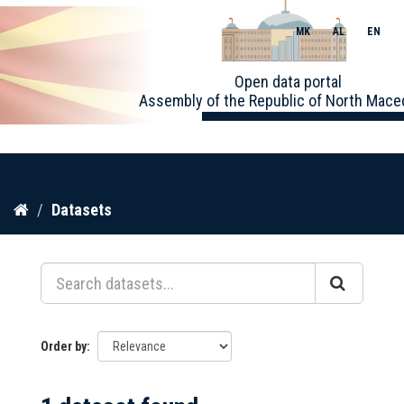
MK
AL
EN
Toggle
Open data portal
naviga
Assembly of the Republic of North Mace
Skip
Datasets
to
content
Order by