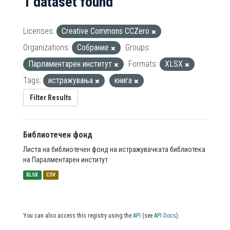
1 dataset found
Licenses:
Creative Commons CCZero
Organizations:
Собрание
Groups:
Парламентарен институт
Formats:
XLSX
Tags:
истражувања
книга
Filter Results
Библиотечен фонд
Листа на библиотечен фонд на истражувачката библиотека
на Паралментарен институт
XLSX
CSV
You can also access this registry using the
API
(see
API Docs
).