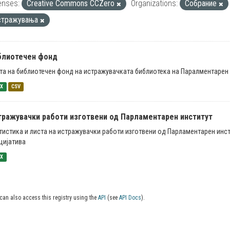
enses:
Creative Commons CCZero
Organizations:
Собрание
стражувања
блиотечен фонд
та на библиотечен фонд на истражувачката библиотека на Паралментарен 
SX
CSV
тражувачки работи изготвени од Парламентарен институт
тистика и листа на истражувачки работи изготвени од Парламентарен инст
цијатива
SX
can also access this registry using the
API
(see
API Docs
).