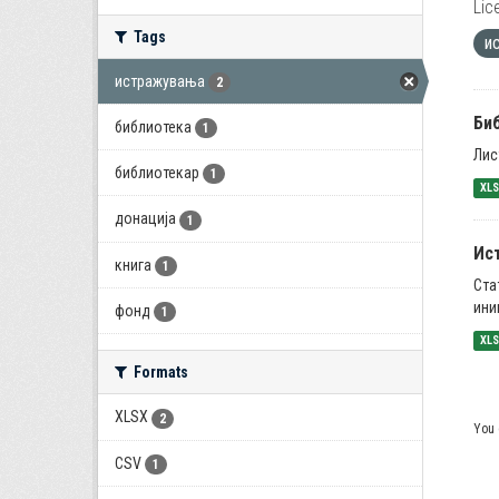
Lic
Tags
и
истражувања
2
Би
библиотека
1
Лис
библиотекар
1
XL
донација
1
Ис
книга
1
Ста
ини
фонд
1
XL
Formats
XLSX
2
You 
CSV
1