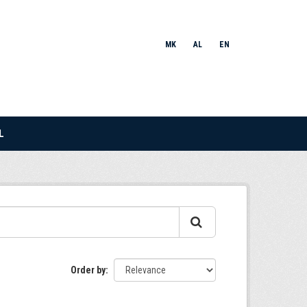
MK
AL
EN
L
Order by