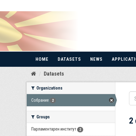
HOME
DATASETS
NEWS
APPLICAT
Skip
Datasets
to
content
Organizations
Собрание
2
Groups
2
Парламентарен институт
2