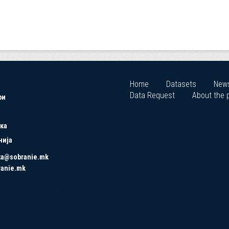
Home
Datasets
New
Data Request
About the p
ри
ка
нија
ta@sobranie.mk
ranie.mk
Copyrights © 2021 All Rights Reserved by Asseco SEE.