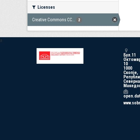
Licenses
Creative Commons CC...
2
a
Бул.11
Октомв
10
1000
Скопје,
Републи
Северна
Македо
open.da
www.sob