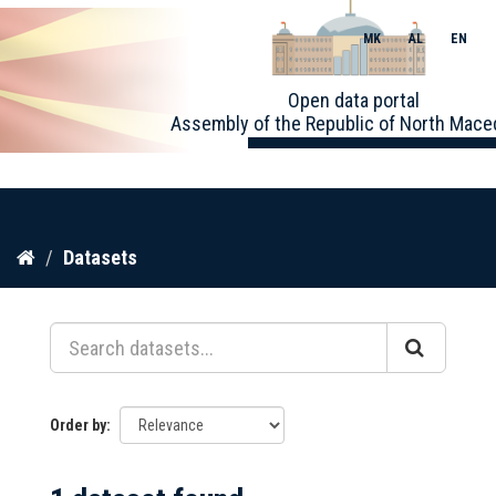
MK
AL
EN
Toggle
Open data portal
naviga
Assembly of the Republic of North Mace
Skip
Datasets
to
content
Order by