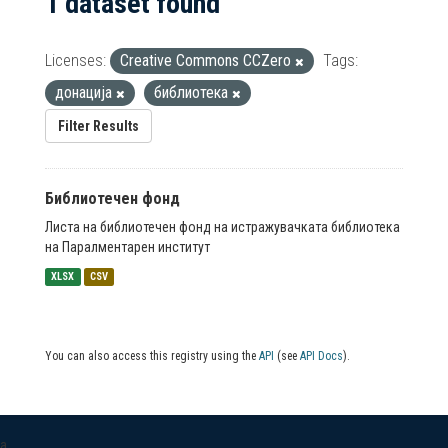
1 dataset found
Licenses:
Creative Commons CCZero
Tags:
донација
библиотека
Filter Results
Библиотечен фонд
Листа на библиотечен фонд на истражувачката библиотека
на Паралментарен институт
XLSX
CSV
You can also access this registry using the
API
(see
API Docs
).
a