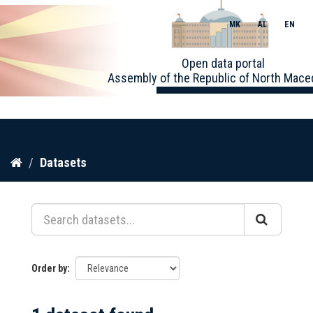
MK
AL
EN
Toggle
Open data portal
naviga
Assembly of the Republic of North Mace
Skip
Datasets
to
content
Order by