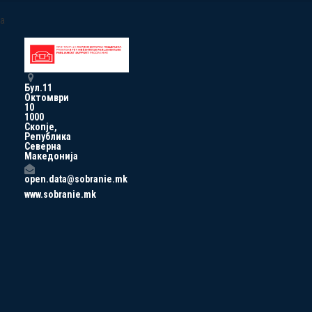
a
Бул.11
Октомври
10
1000
Скопје,
Република
Северна
Македонија
open.data@sobranie.mk
www.sobranie.mk