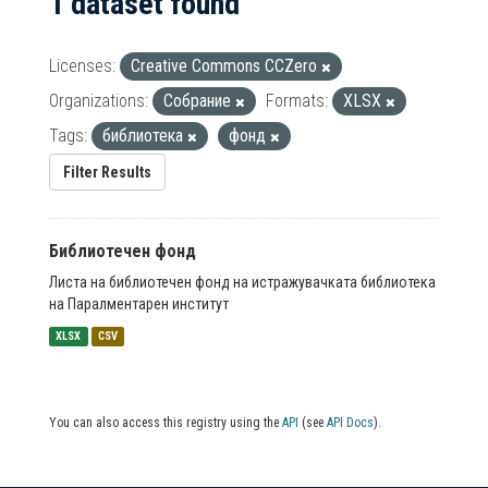
1 dataset found
Licenses:
Creative Commons CCZero
Organizations:
Собрание
Formats:
XLSX
Tags:
библиотека
фонд
Filter Results
Библиотечен фонд
Листа на библиотечен фонд на истражувачката библиотека
на Паралментарен институт
XLSX
CSV
You can also access this registry using the
API
(see
API Docs
).