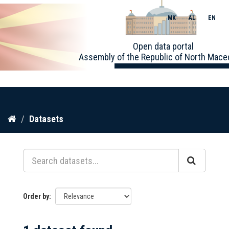
MK
AL
EN
Toggle
Open data portal
naviga
Assembly of the Republic of North Mace
Skip
Datasets
to
content
Order by