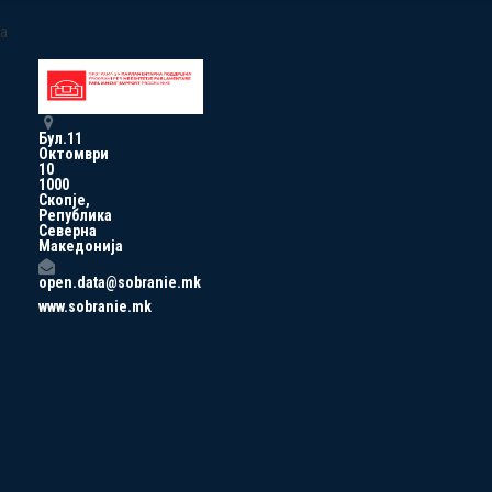
a
Бул.11
Октомври
10
1000
Скопје,
Република
Северна
Македонија
open.data@sobranie.mk
www.sobranie.mk