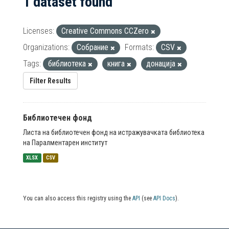
1 dataset found
Licenses:
Creative Commons CCZero
Organizations:
Собрание
Formats:
CSV
Tags:
библиотека
книга
донација
Filter Results
Библиотечен фонд
Листа на библиотечен фонд на истражувачката библиотека
на Паралментарен институт
XLSX
CSV
You can also access this registry using the
API
(see
API Docs
).