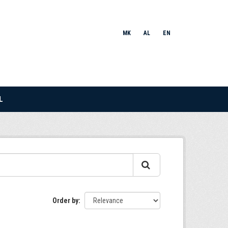
MK
AL
EN
L
Order by