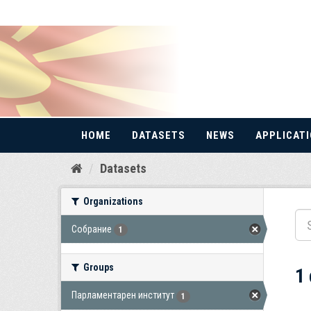
HOME
DATASETS
NEWS
APPLICAT
Skip
Datasets
to
content
Organizations
Собрание
1
Groups
1
Парламентарен институт
1