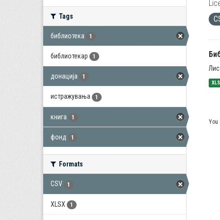
Lic
Tags
C
библиотека
1
Би
библиотекар
1
Лис
донација
1
XL
истражувања
1
книга
1
You 
фонд
1
Formats
CSV
1
XLSX
1