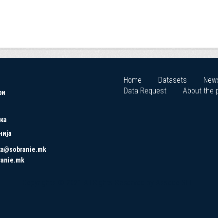
Home
Datasets
New
Data Request
About the p
ри
ка
нија
ta@sobranie.mk
ranie.mk
Copyrights © 2021 All Rights Reserved by Asseco SEE.