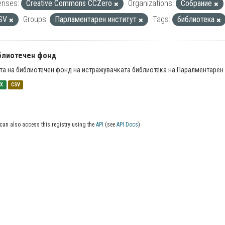
enses:
Creative Commons CCZero
Organizations:
Собрание
SV
Groups:
Парламентарен институт
Tags:
библиотека
блиотечен фонд
та на библиотечен фонд на истражувачката библиотека на Паралментарен 
SX
CSV
can also access this registry using the
API
(see
API Docs
).