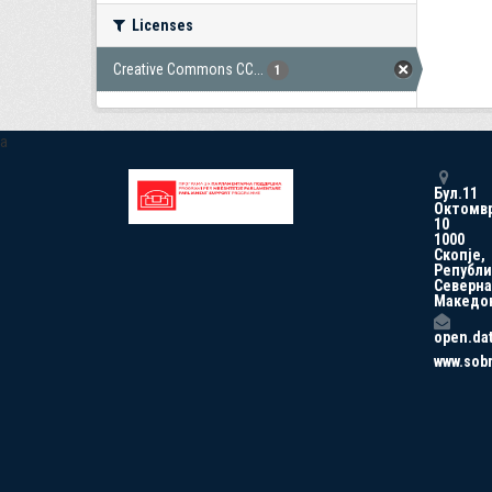
Licenses
Creative Commons CC...
1
a
Бул.11
Октомв
10
1000
Скопје,
Републи
Северна
Македо
open.da
www.sob