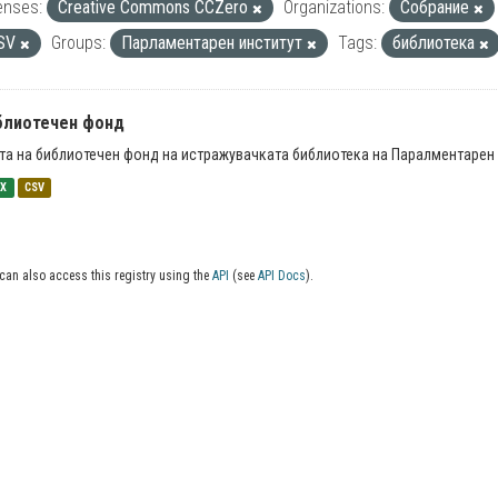
enses:
Creative Commons CCZero
Organizations:
Собрание
SV
Groups:
Парламентарен институт
Tags:
библиотека
блиотечен фонд
та на библиотечен фонд на истражувачката библиотека на Паралментарен 
SX
CSV
can also access this registry using the
API
(see
API Docs
).