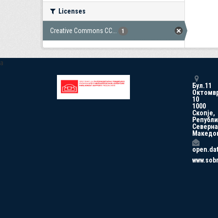
Licenses
Creative Commons CC...
1
a
Бул.11
Октомв
10
1000
Скопје,
Републи
Северна
Македо
open.da
www.sob