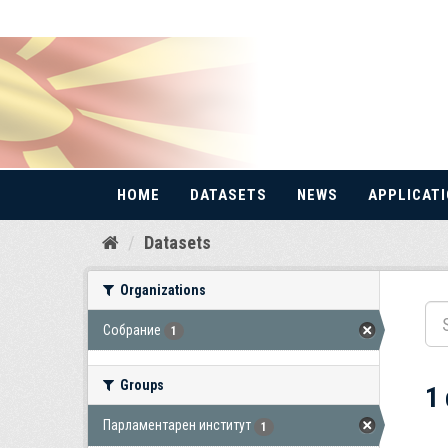
HOME
DATASETS
NEWS
APPLICAT
Skip
Datasets
to
content
Organizations
Собрание
1
Groups
1
Парламентарен институт
1