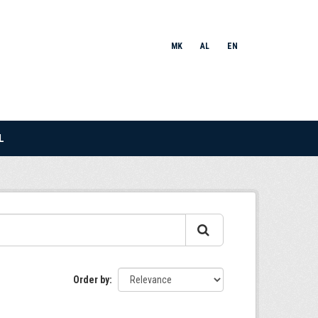
MK
AL
EN
L
Order by