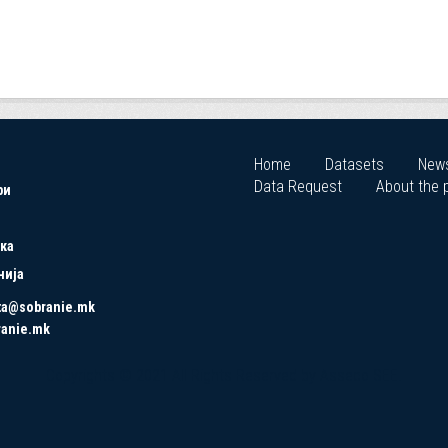
Home
Datasets
New
Data Request
About the p
ри
ка
нија
ta@sobranie.mk
ranie.mk
Copyrights © 2021 All Rights Reserved by Asseco SEE.