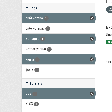
Lic
Tags
C
библиотека
1
Би
библиотекар
1
Лис
донација
1
XL
истражувања
1
книга
1
You 
фонд
1
Formats
CSV
1
XLSX
1