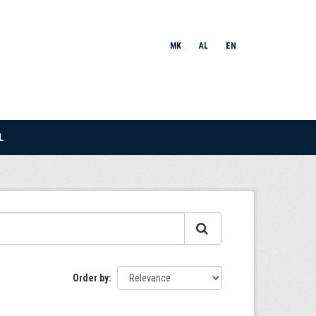
MK
AL
EN
L
Order by