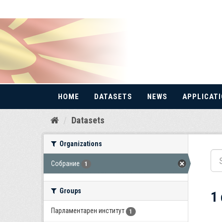
HOME
DATASETS
NEWS
APPLICAT
Skip
Datasets
to
content
Organizations
Собрание
1
Groups
1
Парламентарен институт
1