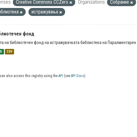
enses:
Creative Commons CCZero
Organizations:
Собрание
иблиотека
истражувања
блиотечен фонд
та на библиотечен фонд на истражувачката библиотека на Паралментарен 
SX
CSV
can also access this registry using the
API
(see
API Docs
).