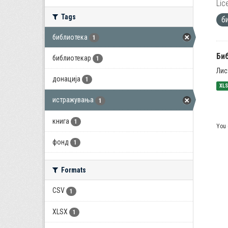
Lic
Tags
б
библиотека
1
Би
библиотекар
1
Лис
донација
1
XL
истражувања
1
книга
1
You 
фонд
1
Formats
CSV
1
XLSX
1