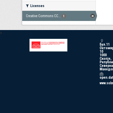
Licenses
Creative Commons CC...
1
a
Бул.11
Октомв
10
1000
Скопје,
Републи
Северна
Македо
open.da
www.sob