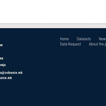
Home
Datasets
New
Data Request
About the p
ри
ка
нија
ta@sobranie.mk
ranie.mk
Copyrights © 2021 All Rights Reserved by Asseco SEE.