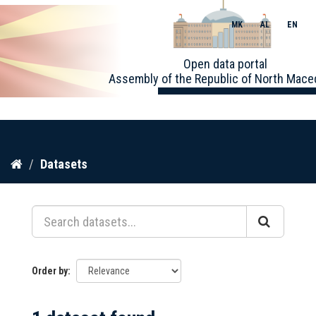
MK
AL
EN
Toggle
Open data portal
naviga
Assembly of the Republic of North Mace
Skip
Datasets
to
content
Order by