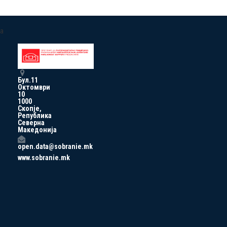
a
Бул.11
Октомври
10
1000
Скопје,
Република
Северна
Македонија
open.data@sobranie.mk
www.sobranie.mk