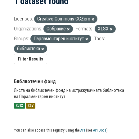
1 dataset found
Licenses:
Creative Commons CCZero
Organizations:
Собрание
Formats:
XLSX
Groups:
Парламентарен институт
Tags:
библиотека
Filter Results
Библиотечен фонд
Листа на библиотечен фонд на истражувачката библиотека
на Паралментарен институт
XLSX
CSV
You can also access this registry using the
API
(see
API Docs
).