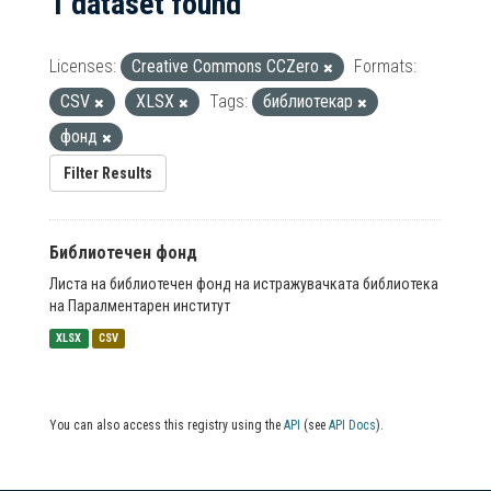
1 dataset found
Licenses:
Creative Commons CCZero
Formats:
CSV
XLSX
Tags:
библиотекар
фонд
Filter Results
Библиотечен фонд
Листа на библиотечен фонд на истражувачката библиотека
на Паралментарен институт
XLSX
CSV
You can also access this registry using the
API
(see
API Docs
).