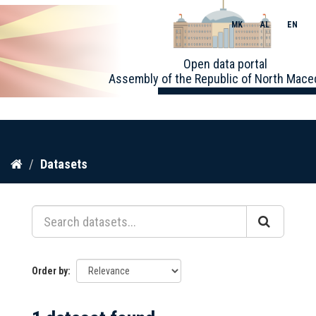
MK
AL
EN
Toggle
Open data portal
naviga
Assembly of the Republic of North Mace
Skip
Datasets
to
content
Order by