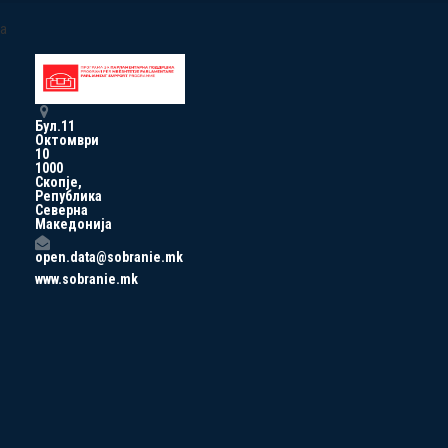
a
Бул.11
Октомври
10
1000
Скопје,
Република
Северна
Македонија
open.data@sobranie.mk
www.sobranie.mk