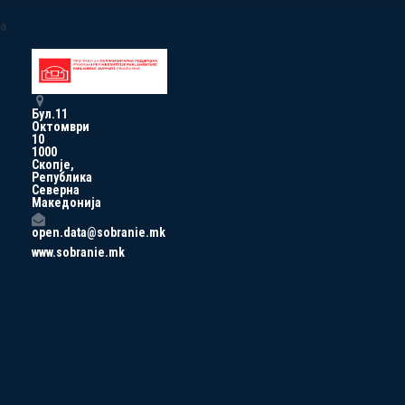
a
Бул.11
Октомври
10
1000
Скопје,
Република
Северна
Македонија
open.data@sobranie.mk
www.sobranie.mk