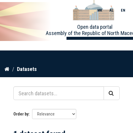
MK
AL
EN
Toggle
Open data portal
naviga
Assembly of the Republic of North Mace
Skip
Datasets
to
content
Order by