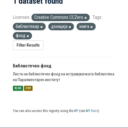
1 dataset found
Licenses:
Creative Commons CCZero
Tags:
библиотекар
донација
книга
фонд
Filter Results
Библиотечен фонд
Листа на библиотечен фонд на истражувачката библиотека
на Паралментарен институт
XLSX
CSV
You can also access this registry using the
API
(see
API Docs
).