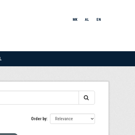
MK
AL
EN
L
Order by