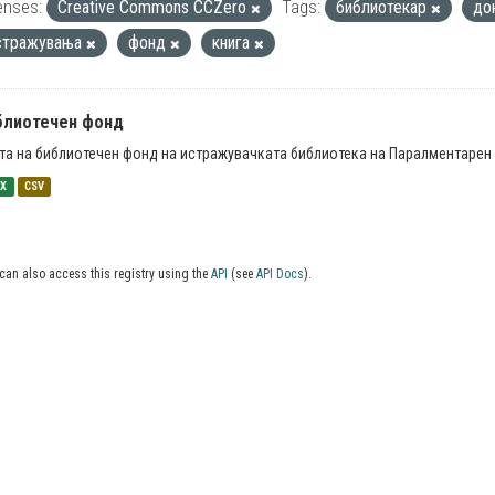
enses:
Creative Commons CCZero
Tags:
библиотекар
до
стражувања
фонд
книга
блиотечен фонд
та на библиотечен фонд на истражувачката библиотека на Паралментарен 
SX
CSV
can also access this registry using the
API
(see
API Docs
).