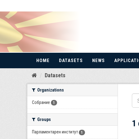
HOME
DATASETS
NEWS
APPLICAT
Skip
Datasets
to
content
Organizations
Собрание
1
Groups
1
Парламентарен институт
1