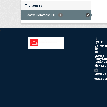
Licenses
Creative Commons CC...
1
a
Бул.11
Октомв
10
1000
Скопје,
Републи
Северна
Македо
open.da
www.sob