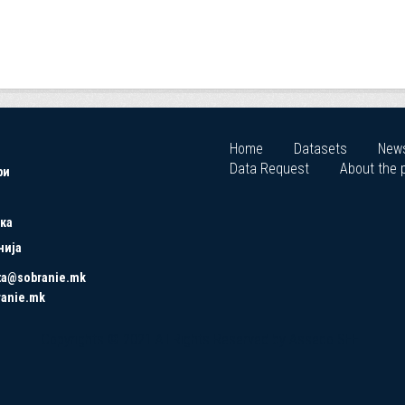
Home
Datasets
New
Data Request
About the p
ри
ка
нија
ta@sobranie.mk
ranie.mk
Copyrights © 2021 All Rights Reserved by Asseco SEE.