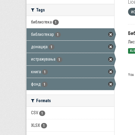
Lic
Tags
и
библиотека
1
Би
библиотекар
1
Лис
донација
1
XL
истражувања
1
книга
1
You 
фонд
1
Formats
CSV
1
XLSX
1