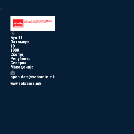
a
Бул.11
Октомври
10
1000
Скопје,
Република
Северна
Македонија
open.data@sobranie.mk
www.sobranie.mk