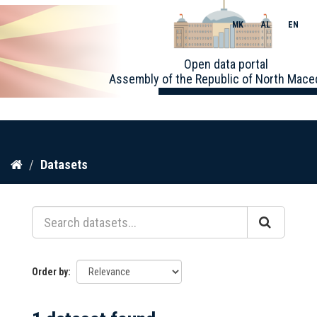
MK
AL
EN
Toggle
Open data portal
naviga
Assembly of the Republic of North Mace
Skip
Datasets
to
content
Order by