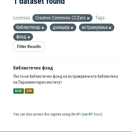
1 dataset found
Licenses:
Creative Commons CCZero
Tags:
библиотекар
донација
истражувања
фонд
Filter Results
Библиотечен фонд
Листа на библиотечен фонд на истражувачката библиотека
на Паралментарен институт
XLSX
CSV
You can also access this registry using the
API
(see
API Docs
).