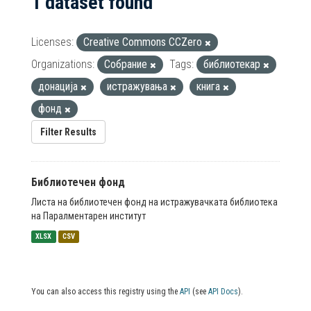
1 dataset found
Licenses:
Creative Commons CCZero
Organizations:
Собрание
Tags:
библиотекар
донација
истражувања
книга
фонд
Filter Results
Библиотечен фонд
Листа на библиотечен фонд на истражувачката библиотека
на Паралментарен институт
XLSX
CSV
You can also access this registry using the
API
(see
API Docs
).