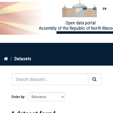
MK
AL
EN
Toggle
Open data portal
naviga
Assembly of the Republic of North Mace
Skip
Datasets
to
content
Order by