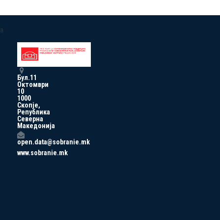
a
Бул.11
Октомври
10
1000
Скопје,
Република
Северна
Македонија
open.data@sobranie.mk
www.sobranie.mk