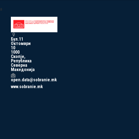
a
Бул.11
Октомври
10
1000
Скопје,
Република
Северна
Македонија
open.data@sobranie.mk
www.sobranie.mk