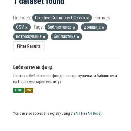
1 dataset found
Licenses:
Creative Commons CCZero
Formats:
CSV
Tags:
библиотекар
донација
истражувања
библиотека
Filter Results
Библиотечен фонд
Листа на библиотечен фонд на истражувачката библиотека
на Паралментарен институт
XLSX
CSV
You can also access this registry using the
API
(see
API Docs
).