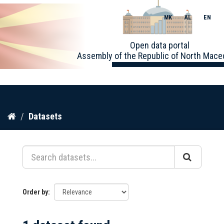
MK
AL
EN
Toggle
Open data portal
naviga
Assembly of the Republic of North Mace
Skip
Datasets
to
content
Order by