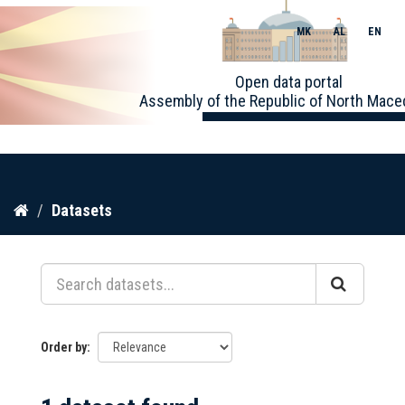
MK
AL
EN
Toggle
Open data portal
naviga
Assembly of the Republic of North Mace
Skip
Datasets
to
content
Order by