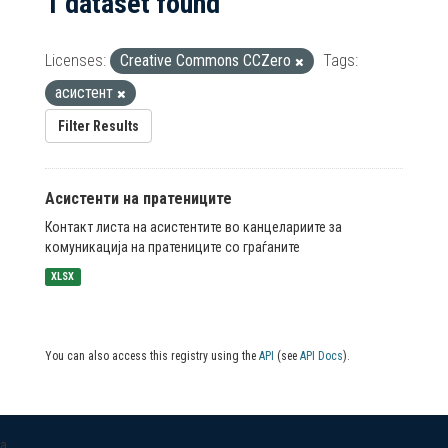
1 dataset found
Licenses:
Creative Commons CCZero
Tags:
асистент
Filter Results
Асистенти на пратениците
Контакт листа на асистентите во канцелариите за
комуникација на пратениците со граѓаните
XLSX
You can also access this registry using the
API
(see
API Docs
).
a